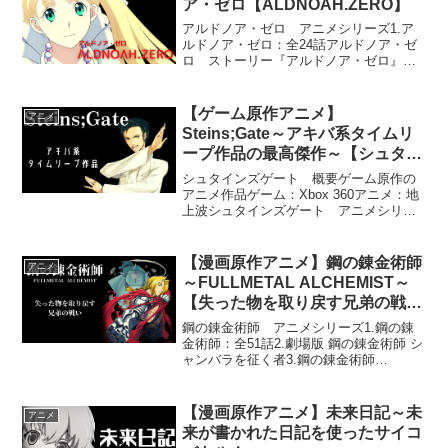
ア・ゼロ【ALDNOAH.ZERO】
アルドノア・ゼロ アニメシリーズ1.ア
ルドノア・ゼロ：全24話アルドノア・ゼ
ロ ストーリー『アルドノア・ゼロ』
は、地球と火星の間で繰り広げられる戦
争を描いたSFアニメーション作品です。
火星の古代文明から発掘された古代遺物
【ゲーム原作アニメ】
アニメ
「アルドノア」により...
Steins;Gate～アキバ系タイムリ
ープ作品の最高傑作～【シュタイ
ンズゲート】
シュタインズゲート 概要ゲーム原作の
アニメ作品ゲーム：Xbox 360アニメ：地
上波シュタインズゲート アニメシリー
ズ1.STEINS;GATE：全24話
2.STEINS;GATE スペシャル3.劇場版
STEINS;GATE 負荷領域のデ...
【漫画原作アニメ】鋼の錬金術師
アニメ
～FULLMETAL ALCHEMIST～
【失った物を取り戻す兄弟の戦
い】
鋼の錬金術師 アニメシリーズ1.鋼の錬
金術師：全51話2.劇場版 鋼の錬金術師 シ
ャンバラを征く者3.鋼の錬金術師
FULLMETAL ALCHEMIST（完全リメイ
ク版）：全64話4.鋼の錬金術師 嘆きの丘
の聖なる星（映画）鋼の錬金術師 ...
【漫画原作アニメ】未来日記～未
アニメ
来が書かれた日記を使ったサイコ