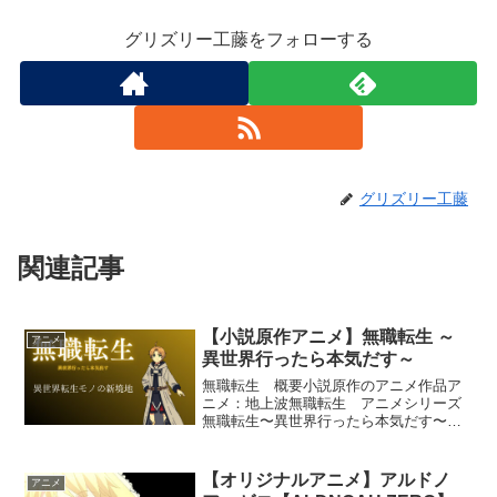
グリズリー工藤をフォローする
グリズリー工藤
関連記事
【小説原作アニメ】無職転生 ～
アニメ
異世界行ったら本気だす～
無職転生 概要小説原作のアニメ作品ア
ニメ：地上波無職転生 アニメシリーズ
無職転生〜異世界行ったら本気だす〜
（第1期）：全23話+1話（未放送）無職
転生 II〜異世界行ったら本気だす〜（第2
期）：2023年10月スタート無職転生 ス
【オリジナルアニメ】アルドノ
アニメ
トーリー物...