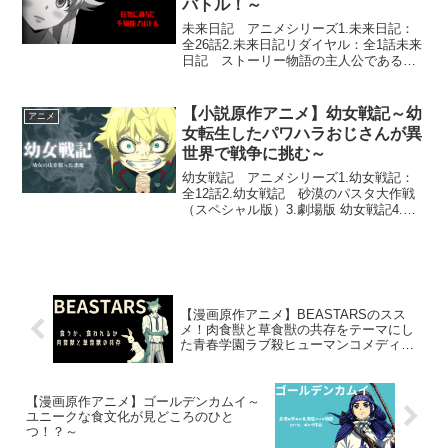
バトル！～
未来日記 アニメシリーズ1.未来日記：
全26話2.未来日記リダイヤル：全1話未来
日記 ストーリー物語の主人公である天
野 雪輝は、普通の中学生として暮らして
いたが、ある日は自分のケータイに未来
の事が書かれるようになります。所有者
【小説原作アニメ】幼女戦記～幼
アニメ
によってそれぞ...
女転生したパワハラおじさんが異
世界で戦争に挑む～
幼女戦記 アニメシリーズ1.幼女戦記：
全12話2.幼女戦記 砂漠のパスタ大作戦
（スペシャル版）3.劇場版 幼女戦記4.幼
女戦記II：制作中幼女戦記 ストーリー戦
争と魔法をテーマにしたファンタジー作
品です。主人公のターニャ・デグレチャ
フは、元...
【漫画原作アニメ】BEASTARSのスス
メ！肉食獣と草食獣の共存をテーマにし
た青春学園ラブ殺ヒューマンコメディド
ラマ
【漫画原作アニメ】ゴールデンカムイ～
ユニークな食文化が見どころのひと
つ！？～