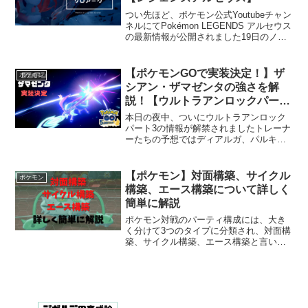
つい先ほど、ポケモン公式Youtubeチャン
ネルにてPokémon LEGENDS アルセウス
の最新情報が公開されました19日のノイ
ズだらけの動画が公開されており、ポケ
モン界隈が騒ついておりましたが、21日
にクリアになったヒスイ地方の映像が...
【ポケモンGOで実装決定！】ザ
ポケモン
シアン・ザマゼンタの強さを解
説！【ウルトラアンロックパート
3サプライズ】
本日の夜中、ついにウルトラアンロック
パート3の情報が解禁されましたトレーナ
ーたちの予想ではディアルガ、パルキア
ならギラティナだろ！アルセウス起動画
面のフーパ？など、激しい予想合戦が繰
り広げられてましたが、結果はなんとザ
【ポケモン】対面構築、サイクル
ポケモン
シアン・ザマゼンタの...
構築、エース構築について詳しく
簡単に解説
ポケモン対戦のパーティ構成には、大き
く分けて3つのタイプに分類され、対面構
築、サイクル構築、エース構築と言いま
す今回はこちらの3つの構築と分かりやす
く解説します※応用的な考えなどは省い
た、初心者～中級者向けの内容となりま
すのでご了承ください...