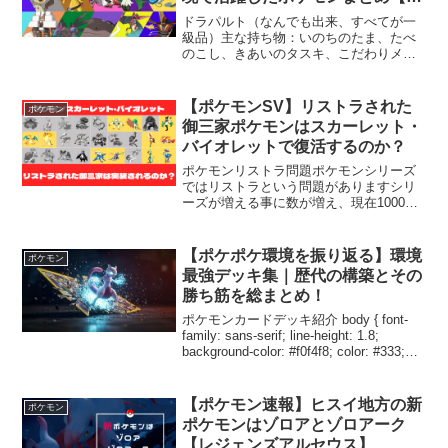
リーズ1】
ドラパルト（なんでも出来、すべてが一
級品）主な持ち物：いのちのたま、たべ
のこし、きあいのタスキ、こだわりメガ
ネ主な技：ドラゴンアロー、ゴーストダ
イブ、りゅうせいぐん、シャドーボー
ル、おにび、たたりめ、のろい物理でも
【ポケモンSV】リストラされた
ポケモン
特殊でも使えるアタッカー、...
御三家ポケモンはスカーレット・
バイオレットで復活するのか？
ポケモンリストラ問題ポケモンシリーズ
ではリストラという問題がありますシリ
ーズが増える事に数が増え、現在1000匹
を超えているポケモンですが、すべての
ポケモンを実装出来てない状態ですなぜ
すべてのポケモンが登場出来ないの
【ポケポケ環境を振り返る】環境
ポケモン
か？・バトルでのパワーバ...
最強デッキ集｜歴代の構築とその
勝ち筋を総まとめ！
ポケモンカードデッキ紹介 body { font-
family: sans-serif; line-height: 1.8;
background-color: #f0f4f8; color: #333;
padding: 2rem; } ...
【ポケモン速報】ヒスイ地方の新
ポケモン
ポケモンはゾロアとゾロアーク
【レジェンズアルセウス】