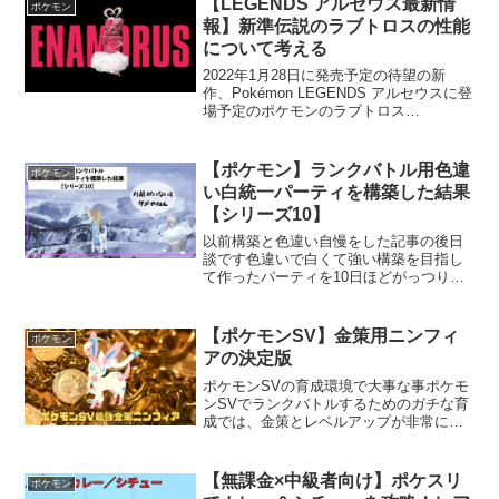
【LEGENDS アルセウス最新情
ポケモン
ータス計算機 for ポ...
報】新準伝説のラブトロスの性能
について考える
2022年1月28日に発売予定の待望の新
作、Pokémon LEGENDS アルセウスに登
場予定のポケモンのラブトロス
（enamorus）の性能について考えますラ
ブトロスとは？ポケモンシリーズ最新
作、Pokémon LEGENDS アルセウ...
【ポケモン】ランクバトル用色違
ポケモン
い白統一パーティを構築した結果
【シリーズ10】
以前構築と色違い自慢をした記事の後日
談です色違いで白くて強い構築を目指し
て作ったパーティを10日ほどがっつり運
用してみました色違い白統一パーティの
強みこのチームは、個の強さももちろ
んあるのですが、チームワークで戦う構
【ポケモンSV】金策用ニンフィ
ポケモン
築になってますバトルの...
アの決定版
ポケモンSVの育成環境で大事な事ポケモ
ンSVでランクバトルするためのガチな育
成では、金策とレベルアップが非常に大
事になってますしかし今作はレベル50
で、金の王冠、銀の王冠が使用可能とな
ってますので、9割型金策が大事となって
【無課金×中級者向け】ポケスリ
ポケモン
ますそう、金策さえ...