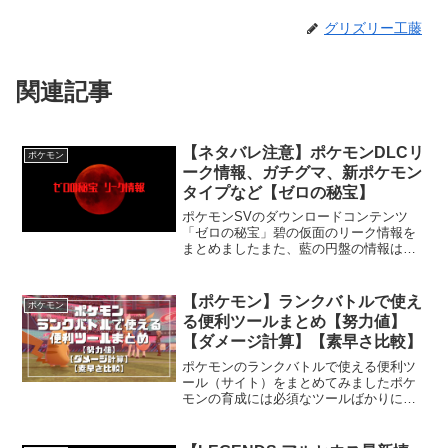
グリズリー工藤
関連記事
【ネタバレ注意】ポケモンDLCリ
ポケモン
ーク情報、ガチグマ、新ポケモン
タイプなど【ゼロの秘宝】
ポケモンSVのダウンロードコンテンツ
「ゼロの秘宝」碧の仮面のリーク情報を
まとめましたまた、藍の円盤の情報は下
記ページになります「ともっこ」の三匹
（イイネイヌ、マシマシラ、キチキギ
ス）のタイプタイプはどくタイプ固定の
【ポケモン】ランクバトルで使え
ポケモン
複合タイプイイネイヌタイプ...
る便利ツールまとめ【努力値】
【ダメージ計算】【素早さ比較】
ポケモンのランクバトルで使える便利ツ
ール（サイト）をまとめてみましたポケ
モンの育成には必須なツールばかりにな
りますアプリ版のツールも多くあります
が、こちらブラウザ上で使用可能な物に
なります努力値計算（実数値計算）ステ