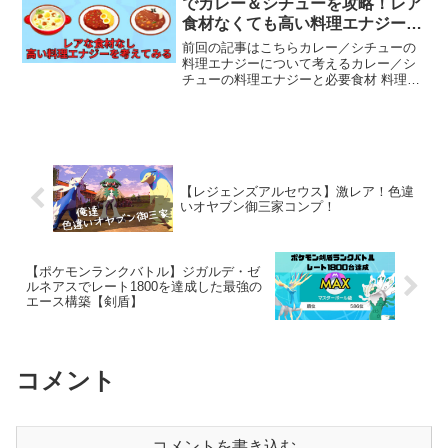
でカレー＆シチューを攻略！レア
食材なくても高い料理エナジーを
取得を考えてみる
前回の記事はこちらカレー／シチューの
料理エナジーについて考えるカレー／シ
チューの料理エナジーと必要食材 料理
【エナジー】必要食材×個数とくせんリン
ゴカレー【668】とくせんリンゴ×7たん
じゅんホワイトシチュー【727】モーモー
ミルク×7ベイ...
【レジェンズアルセウス】激レア！色違
いオヤブン御三家コンプ！
【ポケモンランクバトル】ジガルデ・ゼ
ルネアスでレート1800を達成した最強の
エース構築【剣盾】
コメント
コメントを書き込む